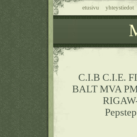
etusivu
yhteystiedot
C.I.B C.I.E. 
BALT MVA PMJ
RIGAW-
Pepstep