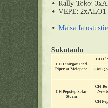
Rally-Toko: 3
VEPE: 2xALO1
Maisa Jalostusti
Sukutaulu
CH Fl
CH Linirgor Pied
Piper at Meiepere
Linirgo
CH Ter
New P
CH Pepstep Solar
Storm
CH Pep