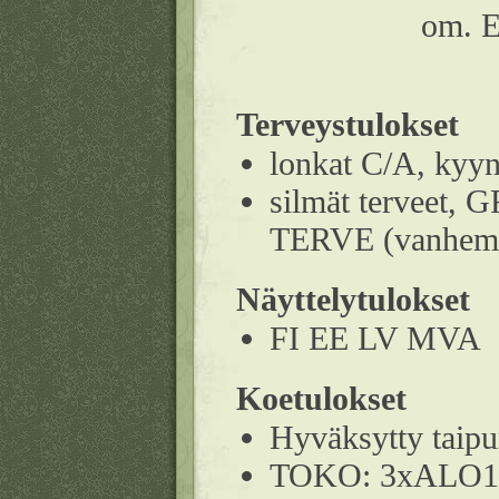
om. E
Terveystulokset
lonkat C/A, kyyn
silmät terveet
TERVE (vanhempi
Näyttelytulokset
FI EE LV MVA
Koetulokset
Hyväksytty tai
TOKO: 3xALO1,