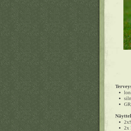
Tervey
lon
sil
GR_
Näyttel
2x
2x