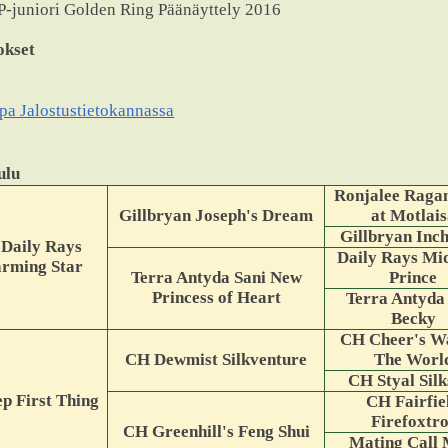
-juniori Golden Ring Päänäyttely 2016
okset
pa Jalostustietokannassa
ulu
Ronjalee Raga
Gillbryan Joseph's Dream
at Motlais
Gillbryan Inch
Daily Rays
Daily Rays Mi
rming Star
Terra Antyda Sani New
Prince
Princess of Heart
Terra Antyda
Becky
CH Cheer's W
CH Dewmist Silkventure
The Worl
CH Styal Silk
ep First Thing
CH Fairfie
Firefoxtro
CH Greenhill's Feng Shui
Mating Call 