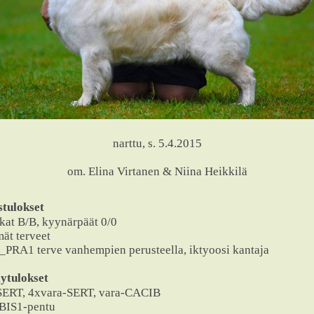
narttu, s. 5.4.2015
om. Elina Virtanen & Niina Heikkilä
stulokset
kat B/B, kyynärpäät 0/0
mät terveet
PRA1 terve vanhempien perusteella, iktyoosi kantaja
ytulokset
SERT, 4xvara-SERT, vara-CACIB
 BIS1-pentu