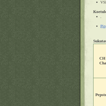
VSP
Koetul
.
Pip
Sukuta
CH 
Cha
Pepst