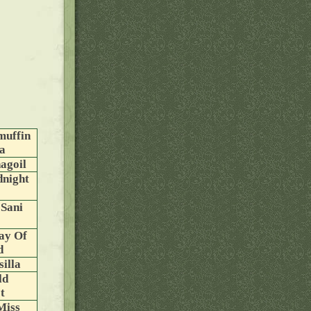
muffin
a
agoil
dnight
 Sani
ay Of
d
silla
ld
t
Miss