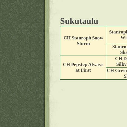
Sukutaulu
Stanrop
Wi
CH Stanroph Snow
Storm
Stanro
Sh
CH D
Silk
CH Pepstep Always
at First
CH Green
S