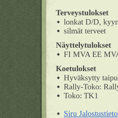
Terveystulokset
lonkat D/D, kyyn
silmät terveet
Näyttelytulokset
FI MVA EE MV
Koetulokset
Hyväksytty tai
Rally-Toko: Rall
Toko: TK1
Siru Jalostustiet