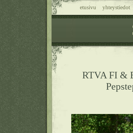
etusivu
yhteystiedot
RTVA FI & 
Pepste