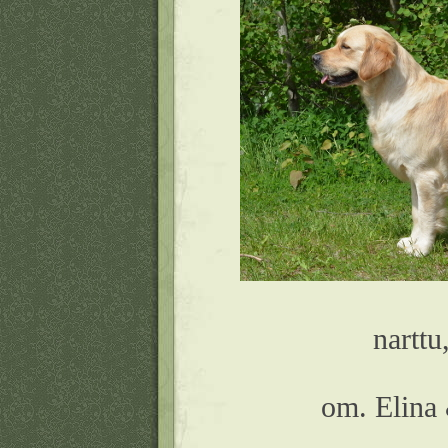
narttu
om. Elina